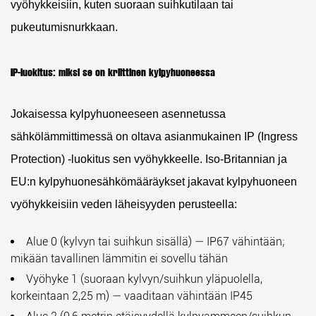
vyöhykkeisiin, kuten suoraan suihkutilaan tai
pukeutumisnurkkaan.
IP-luokitus: miksi se on kriittinen kylpyhuoneessa
Jokaisessa kylpyhuoneeseen asennetussa
sähkölämmittimessä on oltava asianmukainen
IP (Ingress
Protection) -luokitus
sen vyöhykkeelle. Iso-Britannian ja
EU:n kylpyhuonesähkömääräykset jakavat kylpyhuoneen
vyöhykkeisiin veden läheisyyden perusteella:
Alue 0
(kylvyn tai suihkun sisällä) — IP67 vähintään;
mikään tavallinen lämmitin ei sovellu tähän
Vyöhyke 1
(suoraan kylvyn/suihkun yläpuolella,
korkeintaan 2,25 m) — vaaditaan vähintään IP45