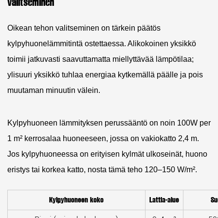
valitseminen
Oikean tehon valitseminen on tärkein päätös
kylpyhuonelämmitintä ostettaessa. Alikokoinen yksikkö
toimii jatkuvasti saavuttamatta miellyttävää lämpötilaa;
ylisuuri yksikkö tuhlaa energiaa kytkemällä päälle ja pois
muutaman minuutin välein.
Kylpyhuoneen lämmityksen perussääntö on
noin 100W per
1 m² kerrosalaa
huoneeseen, jossa on vakiokatto 2,4 m.
Jos kylpyhuoneessa on erityisen kylmät ulkoseinät, huono
eristys tai korkea katto, nosta tämä teho 120–150 W/m².
Kylpyhuoneen koko
Lattia-alue
Su