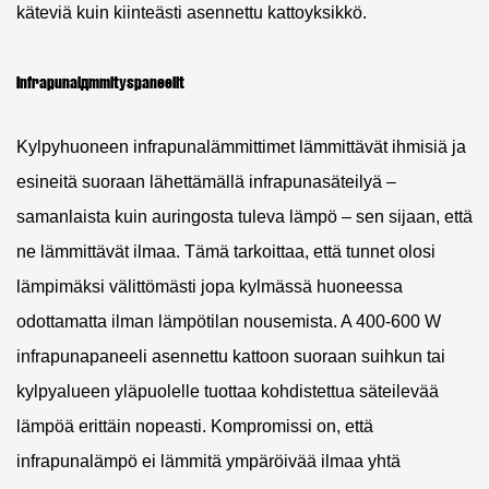
käteviä kuin kiinteästi asennettu kattoyksikkö.
Infrapunalämmityspaneelit
Kylpyhuoneen infrapunalämmittimet lämmittävät ihmisiä ja
esineitä suoraan lähettämällä infrapunasäteilyä –
samanlaista kuin auringosta tuleva lämpö – sen sijaan, että
ne lämmittävät ilmaa. Tämä tarkoittaa, että tunnet olosi
lämpimäksi välittömästi jopa kylmässä huoneessa
odottamatta ilman lämpötilan nousemista. A
400-600 W
infrapunapaneeli
asennettu kattoon suoraan suihkun tai
kylpyalueen yläpuolelle tuottaa kohdistettua säteilevää
lämpöä erittäin nopeasti. Kompromissi on, että
infrapunalämpö ei lämmitä ympäröivää ilmaa yhtä