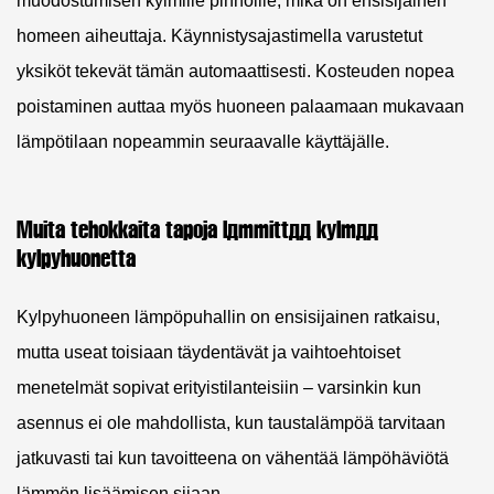
muodostumisen kylmille pinnoille, mikä on ensisijainen
homeen aiheuttaja. Käynnistysajastimella varustetut
yksiköt tekevät tämän automaattisesti. Kosteuden nopea
poistaminen auttaa myös huoneen palaamaan mukavaan
lämpötilaan nopeammin seuraavalle käyttäjälle.
Muita tehokkaita tapoja lämmittää kylmää
kylpyhuonetta
Kylpyhuoneen lämpöpuhallin on ensisijainen ratkaisu,
mutta useat toisiaan täydentävät ja vaihtoehtoiset
menetelmät sopivat erityistilanteisiin – varsinkin kun
asennus ei ole mahdollista, kun taustalämpöä tarvitaan
jatkuvasti tai kun tavoitteena on vähentää lämpöhäviötä
lämmön lisäämisen sijaan.