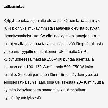
Lattialämmitys
Kylpyhuonelaattojen alla oleva sähköinen lattialämmitys
(UFH) on yksi mukavimmista saatavilla olevista pysyvän
lämmitysratkaisuista. Se eliminoi kylmien laattojen iskun
jalkojen alla ja tarjoaa tasaista, säteilevää lämpöä lattiasta
ylöspäin.
Tyypillinen sähköinen UFH-matto 5 m²:n
kylpyhuoneessa maksaa 150–400 puntaa asentaa
ja
kuluttaa noin 100–150 W/m² – noin 500–750 W koko
lattialle. Se sopii parhaiten lämmittimen täydennykseksi
erillisen ratkaisun sijaan, sillä UFH kestää 20–40 minuuttia
kylmän kylpyhuoneen saattamiseksi lämpötilaan
kylmäkäynnistyksestä.