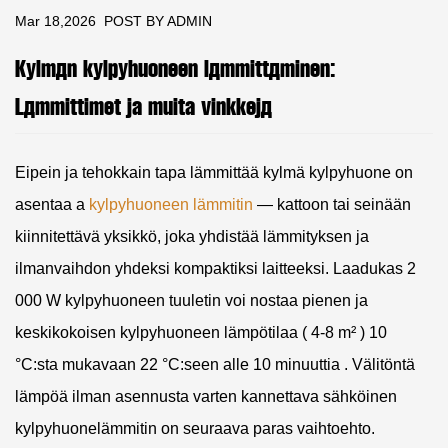
Mar 18,2026
POST BY ADMIN
Kylmän kylpyhuoneen lämmittäminen:
Lämmittimet ja muita vinkkejä
Eipein ja tehokkain tapa lämmittää kylmä kylpyhuone on
asentaa a
kylpyhuoneen lämmitin
— kattoon tai seinään
kiinnitettävä yksikkö, joka yhdistää lämmityksen ja
ilmanvaihdon yhdeksi kompaktiksi laitteeksi. Laadukas 2
000 W kylpyhuoneen tuuletin voi nostaa pienen ja
keskikokoisen kylpyhuoneen lämpötilaa (
4-8 m²
) 10
°C:sta mukavaan 22 °C:seen
alle 10 minuuttia
. Välitöntä
lämpöä ilman asennusta varten kannettava sähköinen
kylpyhuonelämmitin on seuraava paras vaihtoehto.