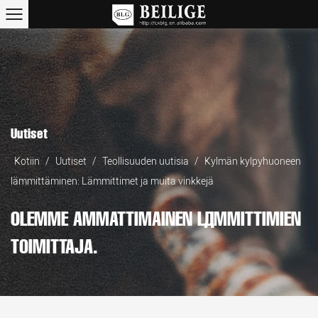
Uutiset
Kotiin
/
Uutiset
/
Teollisuuden uutisia
/
Kylmän kylpyhuoneen
lämmittäminen: Lämmittimet ja muita vinkkejä
OLEMME AMMATTIMAINEN LÄMMITTIMIEN
TOIMITTAJA.