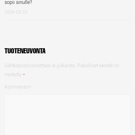
sopii sinulle?
2026-03-25
TUOTENEUVONTA
Sähköpostiosoitettasi ei julkaista. Pakolliset kentät on
merkitty
*
Kommentoi*