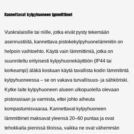
Kannettavat kylpyhuoneen lämmittimet
Vuokralaisille tai niille, jotka eivät pysty tekemään
asennustöitä, kannettava pistokekylpyhuonelämmitin on
helpoin vaihtoehto.
Käytä vain lämmittimiä, jotka on
suunniteltu erityisesti kylpyhuonekäyttöön (IP44 tai
korkeampi)
äläkä koskaan käytä tavallista kodin lämmitintä
kylpyhuoneessa – se on vakava turvallisuus- ja sähköriski.
Kytke laite kylpyhuoneen alueen ulkopuolella olevaan
pistorasiaan ja varmista, ettei johto aiheuta
kompastumisvaaraa. Kannettavat kylpyhuoneen
lämmittimet maksavat yleensä 20–60 puntaa ja ovat
tehokkaita pienissä tiloissa, vaikka ne ovat vähemmän