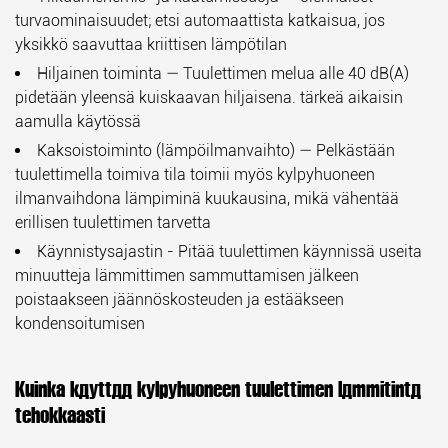
turvaominaisuudet; etsi automaattista katkaisua, jos
yksikkö saavuttaa kriittisen lämpötilan
Hiljainen toiminta
— Tuulettimen melua alle 40 dB(A)
pidetään yleensä kuiskaavan hiljaisena. tärkeä aikaisin
aamulla käytössä
Kaksoistoiminto (lämpöilmanvaihto)
— Pelkästään
tuulettimella toimiva tila toimii myös kylpyhuoneen
ilmanvaihdona lämpiminä kuukausina, mikä vähentää
erillisen tuulettimen tarvetta
Käynnistysajastin
- Pitää tuulettimen käynnissä useita
minuutteja lämmittimen sammuttamisen jälkeen
poistaakseen jäännöskosteuden ja estääkseen
kondensoitumisen
Kuinka käyttää kylpyhuoneen tuulettimen lämmitintä
tehokkaasti