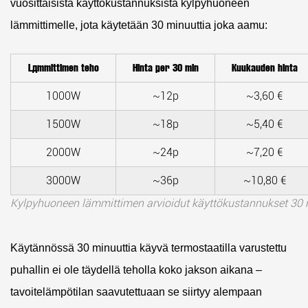
vuosittaisista käyttökustannuksista kylpyhuoneen
lämmittimelle, jota käytetään 30 minuuttia joka aamu:
Lämmittimen teho
Hinta per 30 min
Kuukauden hinta
1000W
~12p
~3,60 €
1500W
~18p
~5,40 €
2000W
~24p
~7,20 €
3000W
~36p
~10,80 €
Kylpyhuoneen lämmittimen arvioidut käyttökustannukset 30 m
Käytännössä 30 minuuttia käyvä termostaatilla varustettu
puhallin ei ole täydellä teholla koko jakson aikana –
tavoitelämpötilan saavutettuaan se siirtyy alempaan