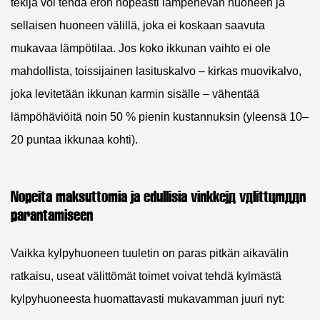
tekijä voi tehdä eron nopeasti lämpenevän huoneen ja
sellaisen huoneen välillä, joka ei koskaan saavuta
mukavaa lämpötilaa. Jos koko ikkunan vaihto ei ole
mahdollista, toissijainen lasituskalvo – kirkas muovikalvo,
joka levitetään ikkunan karmin sisälle – vähentää
lämpöhäviöitä noin 50 % pienin kustannuksin (yleensä 10–
20 puntaa ikkunaa kohti).
Nopeita maksuttomia ja edullisia vinkkejä välittömään
parantamiseen
Vaikka kylpyhuoneen tuuletin on paras pitkän aikavälin
ratkaisu, useat välittömät toimet voivat tehdä kylmästä
kylpyhuoneesta huomattavasti mukavamman juuri nyt: