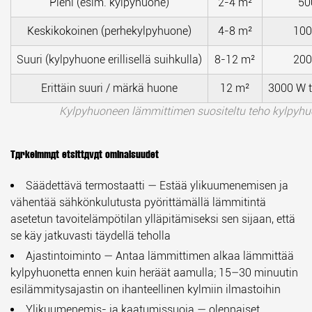
Pieni (esim. kylpyhuone)
2-4 m²
50
Keskikokoinen (perhekylpyhuone)
4-8 m²
10
Suuri (kylpyhuone erillisellä suihkulla)
8-12 m²
20
Erittäin suuri / märkä huone
12 m²
3000 W t
Kylpyhuoneen lämmittimen suositeltu teho kylpyhu
Tärkeimmät etsittävät ominaisuudet
Säädettävä termostaatti
— Estää ylikuumenemisen ja
vähentää sähkönkulutusta pyörittämällä lämmitintä
asetetun tavoitelämpötilan ylläpitämiseksi sen sijaan, että
se käy jatkuvasti täydellä teholla
Ajastintoiminto
— Antaa lämmittimen alkaa lämmittää
kylpyhuonetta ennen kuin heräät aamulla; 15–30 minuutin
esilämmitysajastin on ihanteellinen kylmiin ilmastoihin
Ylikuumenemis- ja kaatumissuoja
— olennaiset