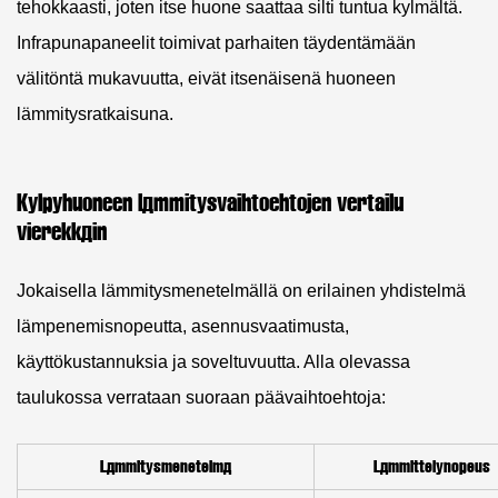
tehokkaasti, joten itse huone saattaa silti tuntua kylmältä.
Infrapunapaneelit toimivat parhaiten täydentämään
välitöntä mukavuutta, eivät itsenäisenä huoneen
lämmitysratkaisuna.
Kylpyhuoneen lämmitysvaihtoehtojen vertailu
vierekkäin
Jokaisella lämmitysmenetelmällä on erilainen yhdistelmä
lämpenemisnopeutta, asennusvaatimusta,
käyttökustannuksia ja soveltuvuutta. Alla olevassa
taulukossa verrataan suoraan päävaihtoehtoja:
Lämmitysmenetelmä
Lämmittelynopeus