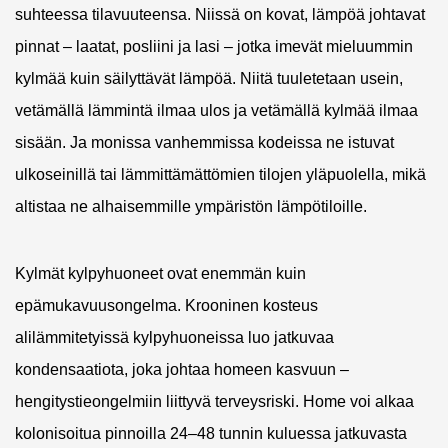
suhteessa tilavuuteensa. Niissä on kovat, lämpöä johtavat
pinnat – laatat, posliini ja lasi – jotka imevät mieluummin
kylmää kuin säilyttävät lämpöä. Niitä tuuletetaan usein,
vetämällä lämmintä ilmaa ulos ja vetämällä kylmää ilmaa
sisään. Ja monissa vanhemmissa kodeissa ne istuvat
ulkoseinillä tai lämmittämättömien tilojen yläpuolella, mikä
altistaa ne alhaisemmille ympäristön lämpötiloille.
Kylmät kylpyhuoneet ovat enemmän kuin
epämukavuusongelma. Krooninen kosteus
alilämmitetyissä kylpyhuoneissa luo jatkuvaa
kondensaatiota, joka johtaa homeen kasvuun –
hengitystieongelmiin liittyvä terveysriski.
Home voi alkaa
kolonisoitua pinnoilla 24–48 tunnin kuluessa jatkuvasta