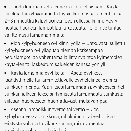
Juoda kuumaa vettä ennen kuin tulet sisään
- Käytä
suihkua tai kylpyammetta täysin kuumassa lämpötilassa
2–3 minuuttia kylpyhuoneen oven ollessa kiinni. Höyry
nostaa huoneen lämpötilaa ja kosteutta, jolloin se tuntuu
välittömästi lämpimämmältä.
Pidä kylpyhuoneen ovi kiinni yöllä
— Jatkuvasti suljettu
kylpyhuoneen ovi ylläpitää hieman korkeampaa
peruslämpötilaa vähentämällä ilmanvaihtoa kylmempien
käytävien tai laskeutumisalueiden kanssa yön yli.
Käytä lämpimiä pyyhkeitä
— Aseta pyyhkeet
jäähdyttimelle tai lämmitettävälle pyyhetelineelle ennen
suihkuun menoa. Kääri itsesi lämpimään pyyhkeeseen heti
suihkun jälkeen tekee siirtymisestä lämpimästä suihkusta
viileään huoneeseen huomattavasti mukavampaa.
Asenna lämpöikkunaverho tai verho
— Jos
kylpyhuoneessa on ikkuna, rullakaihdin tai verho lisää
eristystä yöllä ja talvikuukausina, mikä vähentää
säteilylämpöhäviötä lasin läpi.