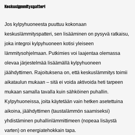
Keskuslämmityspatteri
Jos kylpyhuoneesta puuttuu kokonaan
keskuslämmityspatteri, sen lisääminen on pysyvä ratkaisu,
joka integroi kylpyhuoneen kotisi yleiseen
lämmitysohjelmaan. Putkimies voi laajentaa olemassa
olevaa järjestelmää lisäämällä kylpyhuoneen
jäähdyttimen. Rajoituksena on, että keskuslämmitys toimii
aikataulun mukaan – sitä ei voida aktivoida heti tarpeen
mukaan samalla tavalla kuin sähköinen puhallin.
Kylpyhuoneissa, joita käytetään vain hetken asetettuina
aikoina, jäähdyttimen (taustalämmön saamiseksi)
yhdistäminen puhallinlämmittimeen (nopeaa lisäystä
varten) on energiatehokkain tapa.