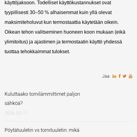
käyttöjaksoon.
Todelliset käyttökustannukset ovat
tyypillisesti 30–50 % alhaisemmat kuin yllä olevat
maksimiteholuvut
kun termostaattia käytetään oikein.
Oikean tehon valitseminen huoneen koon mukaan (eikä
ylimitoitus) ja ajastimen ja termostaatin käyttö yhdessä
tuottaa tehokkaimmat tulokset.
Jaa:
Kuluttaako tornilämmittimet paljon
sähköä?
2026-03-11
Pöytätuuletin vs tornituuletin: mikä