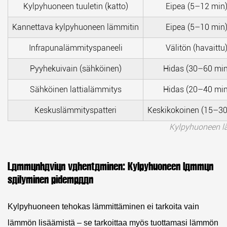
Kylpyhuoneen tuuletin (katto)
Eipea (5–12 min
Kannettava kylpyhuoneen lämmitin
Eipea (5–10 min
Infrapunalämmityspaneeli
Välitön (havaittu
Pyyhekuivain (sähköinen)
Hidas (30–60 min
Sähköinen lattialämmitys
Hidas (20–40 min
Keskuslämmityspatteri
Keskikokoinen (15–30
Kylpyhuoneen l
Lämmönhäviön vähentäminen: Kylpyhuoneen lämmön
säilyminen pidempään
Kylpyhuoneen tehokas lämmittäminen ei tarkoita vain
lämmön lisäämistä – se tarkoittaa myös tuottamasi lämmön