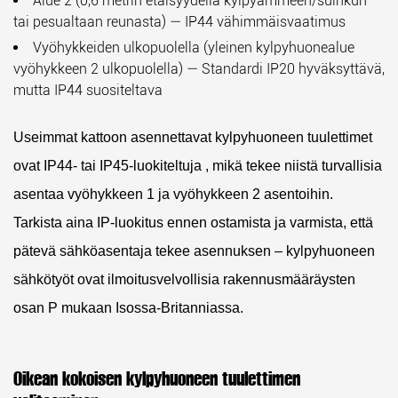
Alue 2
(0,6 metrin etäisyydellä kylpyammeen/suihkun
tai pesualtaan reunasta) — IP44 vähimmäisvaatimus
Vyöhykkeiden ulkopuolella
(yleinen kylpyhuonealue
vyöhykkeen 2 ulkopuolella) — Standardi IP20 hyväksyttävä,
mutta IP44 suositeltava
Useimmat kattoon asennettavat kylpyhuoneen tuulettimet
ovat IP44- tai IP45-luokiteltuja
, mikä tekee niistä turvallisia
asentaa vyöhykkeen 1 ja vyöhykkeen 2 asentoihin.
Tarkista aina IP-luokitus ennen ostamista ja varmista, että
pätevä sähköasentaja tekee asennuksen – kylpyhuoneen
sähkötyöt ovat ilmoitusvelvollisia rakennusmääräysten
osan P mukaan Isossa-Britanniassa.
Oikean kokoisen kylpyhuoneen tuulettimen