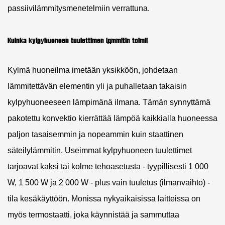
passiivilämmitysmenetelmiin verrattuna.
Kuinka kylpyhuoneen tuulettimen lämmitin toimii
Kylmä huoneilma imetään yksikköön, johdetaan
lämmitettävän elementin yli ja puhalletaan takaisin
kylpyhuoneeseen lämpimänä ilmana. Tämän synnyttämä
pakotettu konvektio kierrättää lämpöä kaikkialla huoneessa
paljon tasaisemmin ja nopeammin kuin staattinen
säteilylämmitin. Useimmat kylpyhuoneen tuulettimet
tarjoavat kaksi tai kolme tehoasetusta - tyypillisesti
1 000
W, 1 500 W ja 2 000 W
- plus vain tuuletus (ilmanvaihto) -
tila kesäkäyttöön. Monissa nykyaikaisissa laitteissa on
myös termostaatti, joka käynnistää ja sammuttaa