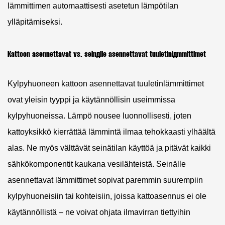
lämmittimen automaattisesti asetetun lämpötilan
ylläpitämiseksi.
Kattoon asennettavat vs. seinälle asennettavat tuuletinlämmittimet
Kylpyhuoneen kattoon asennettavat tuuletinlämmittimet
ovat yleisin tyyppi ja käytännöllisin useimmissa
kylpyhuoneissa. Lämpö nousee luonnollisesti, joten
kattoyksikkö kierrättää lämmintä ilmaa tehokkaasti ylhäältä
alas. Ne myös välttävät seinätilan käyttöä ja pitävät kaikki
sähkökomponentit kaukana vesilähteistä. Seinälle
asennettavat lämmittimet sopivat paremmin suurempiin
kylpyhuoneisiin tai kohteisiin, joissa kattoasennus ei ole
käytännöllistä – ne voivat ohjata ilmavirran tiettyihin