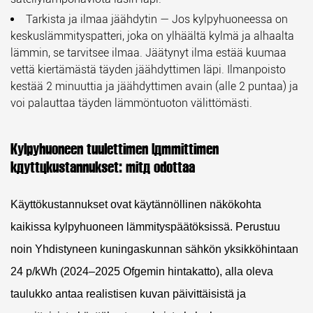
Tarkista ja ilmaa jäähdytin
— Jos kylpyhuoneessa on
keskuslämmityspatteri, joka on ylhäältä kylmä ja alhaalta
lämmin, se tarvitsee ilmaa. Jäätynyt ilma estää kuumaa
vettä kiertämästä täyden jäähdyttimen läpi. Ilmanpoisto
kestää 2 minuuttia ja jäähdyttimen avain (alle 2 puntaa) ja
voi palauttaa täyden lämmöntuoton välittömästi.
Kylpyhuoneen tuulettimen lämmittimen
käyttökustannukset: mitä odottaa
Käyttökustannukset ovat käytännöllinen näkökohta
kaikissa kylpyhuoneen lämmityspäätöksissä. Perustuu
noin Yhdistyneen kuningaskunnan sähkön yksikköhintaan
24 p/kWh
(2024–2025 Ofgemin hintakatto), alla oleva
taulukko antaa realistisen kuvan päivittäisistä ja