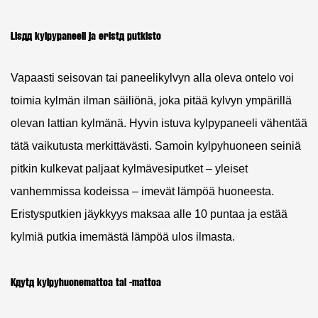
Lisää kylpypaneeli ja eristä putkisto
Vapaasti seisovan tai paneelikylvyn alla oleva ontelo voi
toimia kylmän ilman säiliönä, joka pitää kylvyn ympärillä
olevan lattian kylmänä. Hyvin istuva kylpypaneeli vähentää
tätä vaikutusta merkittävästi. Samoin kylpyhuoneen seiniä
pitkin kulkevat paljaat kylmävesiputket – yleiset
vanhemmissa kodeissa – imevät lämpöä huoneesta.
Eristysputkien jäykkyys maksaa alle 10 puntaa ja estää
kylmiä putkia imemästä lämpöä ulos ilmasta.
Käytä kylpyhuonemattoa tai -mattoa