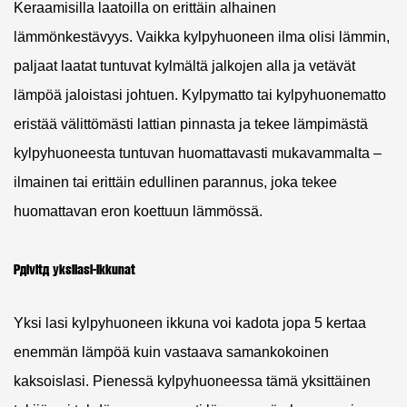
Keraamisilla laatoilla on erittäin alhainen
lämmönkestävyys. Vaikka kylpyhuoneen ilma olisi lämmin,
paljaat laatat tuntuvat kylmältä jalkojen alla ja vetävät
lämpöä jaloistasi johtuen. Kylpymatto tai kylpyhuonematto
eristää välittömästi lattian pinnasta ja tekee lämpimästä
kylpyhuoneesta tuntuvan huomattavasti mukavammalta –
ilmainen tai erittäin edullinen parannus, joka tekee
huomattavan eron koettuun lämmössä.
Päivitä yksilasi-ikkunat
Yksi lasi kylpyhuoneen ikkuna voi kadota
jopa 5 kertaa
enemmän lämpöä
kuin vastaava samankokoinen
kaksoislasi. Pienessä kylpyhuoneessa tämä yksittäinen