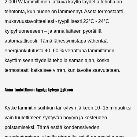
2 000 W lämmittimen jatkuva käyttö täydellä teholla on
tehotonta, kun huone on lämmennyt. Aseta termostaatti
mukavuustavoitteellesi - tyypillisesti
22°C - 24°C
kylpyhuoneeseen – ja anna laitteen pyöräillä
automaattisesti. Tämä lähestymistapa vähentää
energiankulutusta 40–60 % verrattuna lämmittimen
käyttämiseen täydellä teholla saman ajan, koska
termostaatti katkaisee virran, kun tavoite saavutetaan.
Anna tuulettimen käydä kylvyn jälkeen
Kytke lämmitin suihkun tai kylvyn jälkeen 10–15 minuutiksi
vain tuulettimeen syntyvän höyryn ja kosteuden
poistamiseksi. Tämä estää kondenssiveden